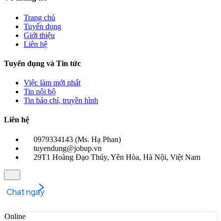
Trang chủ
Tuyển dụng
Giới thiệu
Liên hệ
Tuyển dụng và Tin tức
Việc làm mới nhất
Tin nội bộ
Tin báo chí, truyền hình
Liên hệ
0979334143
(Ms. Hạ Phan)
tuyendung@jobup.vn
29T1 Hoàng Đạo Thúy, Yên Hòa, Hà Nội, Việt Nam
Chat ngay
Online