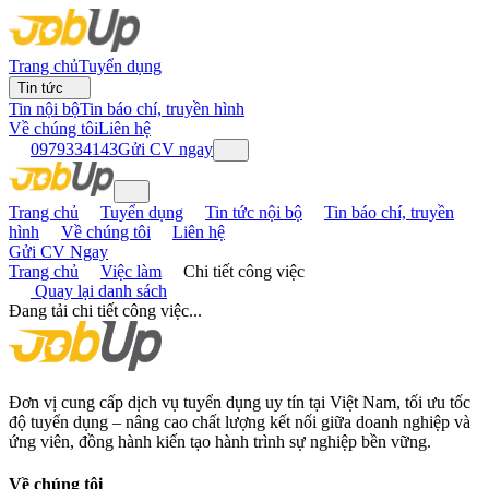
Trang chủ
Tuyển dụng
Tin tức
Tin nội bộ
Tin báo chí, truyền hình
Về chúng tôi
Liên hệ
0979334143
Gửi CV ngay
Trang chủ
Tuyển dụng
Tin tức nội bộ
Tin báo chí, truyền
hình
Về chúng tôi
Liên hệ
Gửi CV Ngay
Trang chủ
Việc làm
Chi tiết công việc
Quay lại danh sách
Đang tải chi tiết công việc...
Đơn vị cung cấp dịch vụ tuyển dụng uy tín tại Việt Nam, tối ưu tốc
độ tuyển dụng – nâng cao chất lượng kết nối giữa doanh nghiệp và
ứng viên, đồng hành kiến tạo hành trình sự nghiệp bền vững.
Về chúng tôi