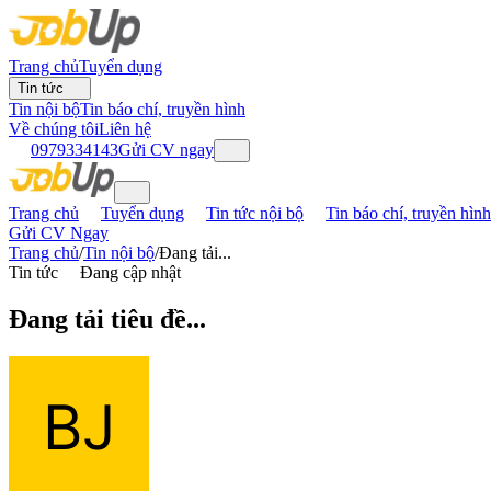
Trang chủ
Tuyển dụng
Tin tức
Tin nội bộ
Tin báo chí, truyền hình
Về chúng tôi
Liên hệ
0979334143
Gửi CV ngay
Trang chủ
Tuyển dụng
Tin tức nội bộ
Tin báo chí, truyền hình
Gửi CV Ngay
Trang chủ
/
Tin nội bộ
/
Đang tải...
Tin tức
Đang cập nhật
Đang tải tiêu đề...